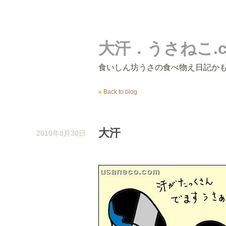
大汗．うさねこ.c
食いしん坊うさの食べ物え日記か
« Back to blog
大汗
2010年8月30日