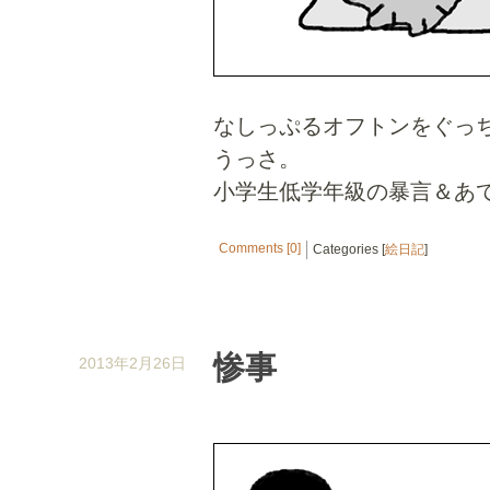
なしっぷるオフトンをぐっ
うっさ。
小学生低学年級の暴言＆あ
Comments [0]
Categories [
絵日記
]
惨事
2013年2月26日