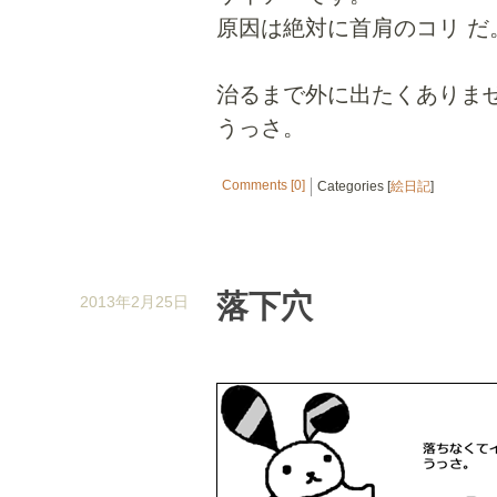
原因は絶対に首肩のコリ だ。
治るまで外に出たくありま
うっさ。
Comments [0]
Categories [
絵日記
]
落下穴
2013年2月25日