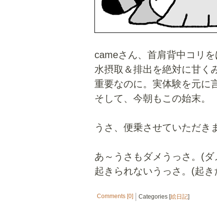
cameさん、首肩背中コリ
水摂取＆排出を絶対に甘く
重要なのに。実体験を元に
そして、今朝もこの始末。
うさ、便乗させていただき
あ～うさもダメうっさ。(ダ
起きられないうっさ。(起き
Comments [0]
Categories [
絵日記
]