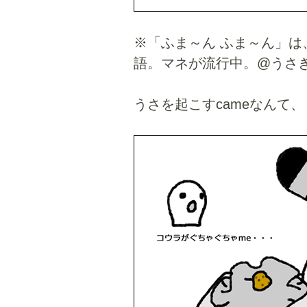
※「ふま～ん ふま～ん」は
語。マネが流行中。@うさ
うさを起こすcameなんて、