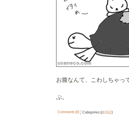
お腹なんて、こわしちゃっ
ぷ。
Comments [0]
Categories [
絵日記
]